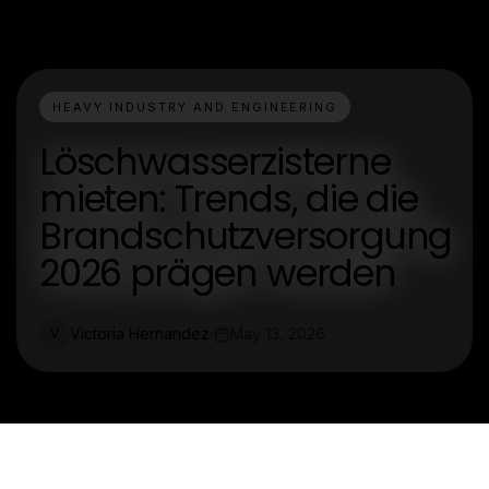
HEAVY INDUSTRY AND ENGINEERING
Löschwasserzisterne
mieten: Trends, die die
Brandschutzversorgung
2026 prägen werden
Victoria Hernandez
May 13, 2026
V