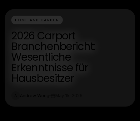
HOME AND GARDEN
2026 Carport
Branchenbericht:
Wesentliche
Erkenntnisse für
Hausbesitzer
Andrew Wong
May 15, 2026
A