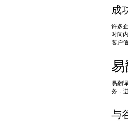
成
许多
时间
客户
易
易翻
务，
与