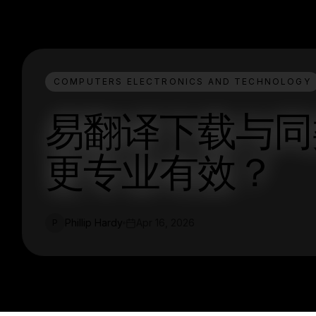
COMPUTERS ELECTRONICS AND TECHNOLOGY
易翻译下载与同
更专业有效？
Phillip Hardy
Apr 16, 2026
P