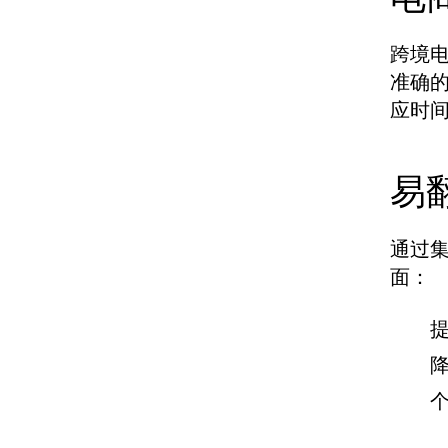
跨境
准确
应时
易
通过
面：