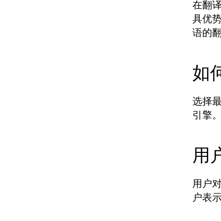
在翻
具优
语的
如
选择
引擎
用
用户
户表