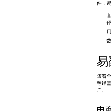
件，
易
随着
翻译
户。
电