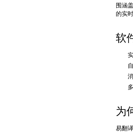
围涵
的实
软
为
易翻