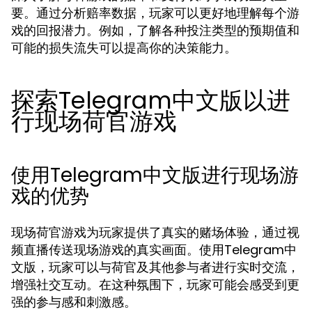
要。通过分析赔率数据，玩家可以更好地理解每个游
戏的回报潜力。例如，了解各种投注类型的预期值和
可能的损失流失可以提高你的决策能力。
探索Telegram中文版以进
行现场荷官游戏
使用Telegram中文版进行现场游
戏的优势
现场荷官游戏为玩家提供了真实的赌场体验，通过视
频直播传送现场游戏的真实画面。使用Telegram中
文版，玩家可以与荷官及其他参与者进行实时交流，
增强社交互动。在这种氛围下，玩家可能会感受到更
强的参与感和刺激感。