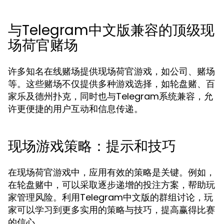
与Telegram中文版兼容的顶级现
场荷官赌场
许多知名在线赌场提供现场荷官游戏，如公司、赌场
等。这些赌场不仅提供多种游戏选择，如轮盘赌、百
家乐及德州扑克，同时也与Telegram系统兼容，允
许更便捷的用户互动和信息传递。
现场游戏策略：提示和技巧
在现场荷官游戏中，应用有效的策略是关键。例如，
在轮盘赌中，可以采取逐步递增的投注方案，帮助玩
家管理风险。利用Telegram中文版的群组讨论，玩
家可以学习到更多实用的策略与技巧，提高赢得比赛
的信心。