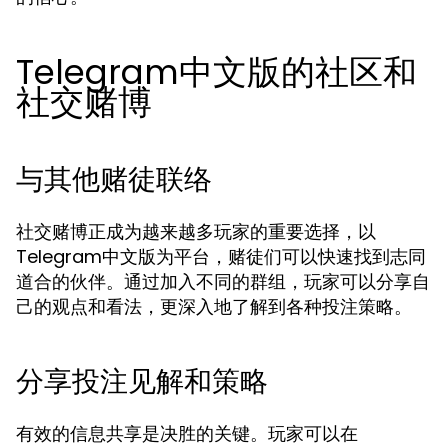
Telegram中文版的社区和
社交赌博
与其他赌徒联络
社交赌博正成为越来越多玩家的重要选择，以
Telegram中文版为平台，赌徒们可以快速找到志同
道合的伙伴。通过加入不同的群组，玩家可以分享自
己的观点和看法，更深入地了解到各种投注策略。
分享投注见解和策略
有效的信息共享是决胜的关键。玩家可以在