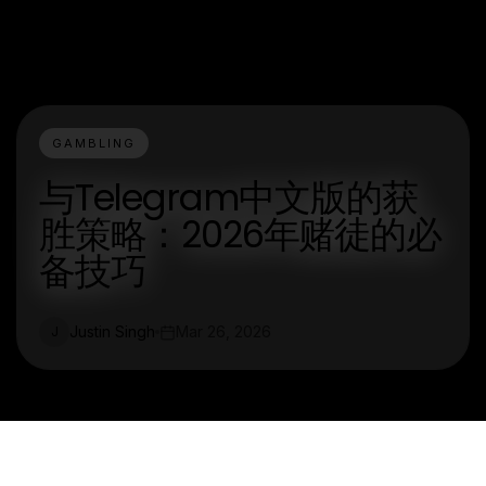
GAMBLING
与Telegram中文版的获
胜策略：2026年赌徒的必
备技巧
Justin Singh
Mar 26, 2026
J