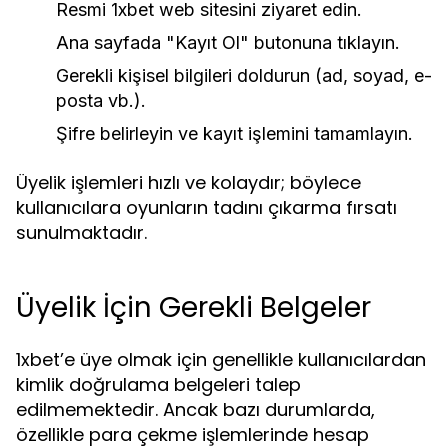
Resmi 1xbet web sitesini ziyaret edin.
Ana sayfada "Kayıt Ol" butonuna tıklayın.
Gerekli kişisel bilgileri doldurun (ad, soyad, e-
posta vb.).
Şifre belirleyin ve kayıt işlemini tamamlayın.
Üyelik işlemleri hızlı ve kolaydır; böylece
kullanıcılara oyunların tadını çıkarma fırsatı
sunulmaktadır.
Üyelik İçin Gerekli Belgeler
1xbet’e üye olmak için genellikle kullanıcılardan
kimlik doğrulama belgeleri talep
edilmemektedir. Ancak bazı durumlarda,
özellikle para çekme işlemlerinde hesap