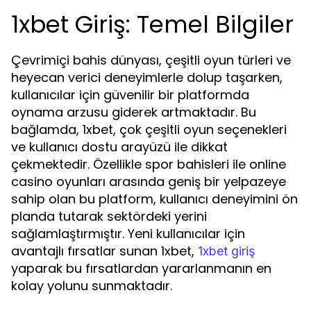
1xbet Giriş: Temel Bilgiler
Çevrimiçi bahis dünyası, çeşitli oyun türleri ve
heyecan verici deneyimlerle dolup taşarken,
kullanıcılar için güvenilir bir platformda
oynama arzusu giderek artmaktadır. Bu
bağlamda, 1xbet, çok çeşitli oyun seçenekleri
ve kullanıcı dostu arayüzü ile dikkat
çekmektedir. Özellikle spor bahisleri ile online
casino oyunları arasında geniş bir yelpazeye
sahip olan bu platform, kullanıcı deneyimini ön
planda tutarak sektördeki yerini
sağlamlaştırmıştır. Yeni kullanıcılar için
avantajlı fırsatlar sunan 1xbet,
1xbet giriş
yaparak bu fırsatlardan yararlanmanın en
kolay yolunu sunmaktadır.