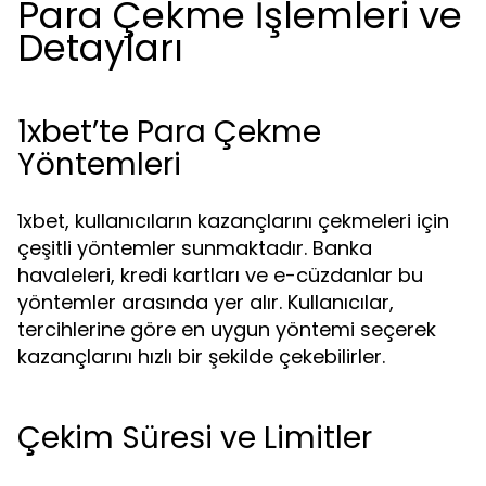
Para Çekme İşlemleri ve
Detayları
1xbet’te Para Çekme
Yöntemleri
1xbet, kullanıcıların kazançlarını çekmeleri için
çeşitli yöntemler sunmaktadır. Banka
havaleleri, kredi kartları ve e-cüzdanlar bu
yöntemler arasında yer alır. Kullanıcılar,
tercihlerine göre en uygun yöntemi seçerek
kazançlarını hızlı bir şekilde çekebilirler.
Çekim Süresi ve Limitler