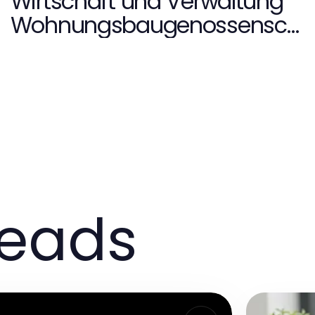
Wirtschaft und Verwaltung
Wohnungsbaugenossensch
aften That Actually Helps in
2026
reads