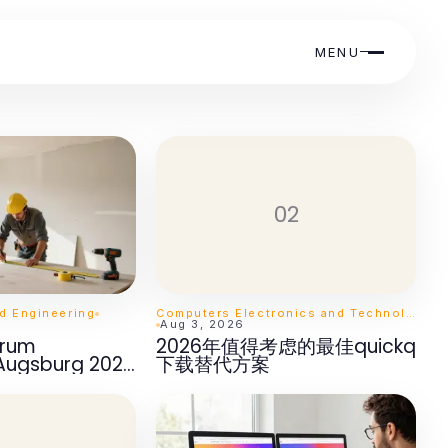
MENU
02
nd Engineering
Computers Electronics and Technology
Aug 3, 2026
arum
2026年值得考虑的最佳quickq
Augsburg 2026
下载替代方案
au dominiert