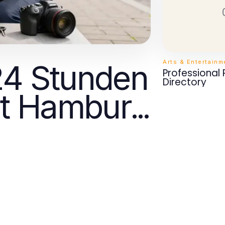
Arts & Entertainm
24 Stunden
Professional
Directory
st Hamburg
itt