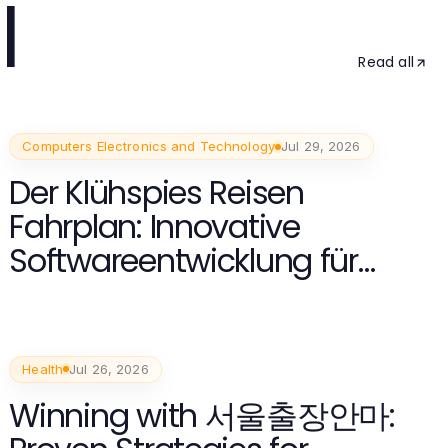
l
Read all
Computers Electronics and Technology
Jul 29, 2026
Der Klühspies Reisen
Fahrplan: Innovative
Softwareentwicklung für
2026
Health
Jul 26, 2026
Winning with 서울출장안마: