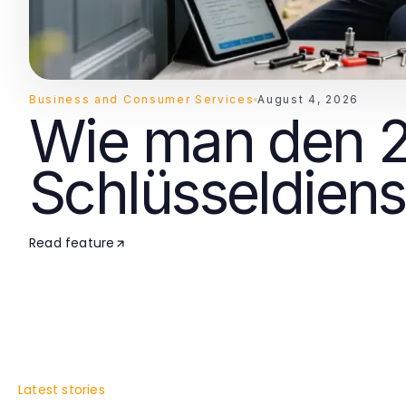
Business and Consumer Services
August 4, 2026
Wie man den 
Schlüsseldien
Schritt für Schr
Read feature
einrichtet
Latest stories